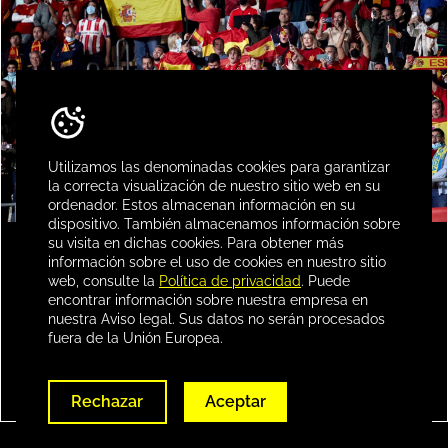
Utilizamos las denominadas cookies para garantizar
la correcta visualización de nuestro sitio web en su
ordenador. Estos almacenan información en su
dispositivo. También almacenamos información sobre
su visita en dichas cookies. Para obtener más
información sobre el uso de cookies en nuestro sitio
Ruta de la Roja y el Mundial
web, consulte la
Política de privacidad
. Puede
La selección española tuvo en Sevilla su
encontrar información sobre nuestra empresa en
sede fija durante años y fue aquí donde se
nuestra Aviso legal. Sus datos no serán procesados
escribieron algunos de los capítulos más
fuera de la Unión Europea.
memorables de La Roja. Además, Sevilla ha
sido escenario de un Mundial, una EURO y
+ Leer más
varias finales continentales, por lo que
Rechazar
Aceptar
desplazarse por su callejero en en cierto
modo una forma de conocer algunos