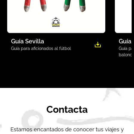
Guía Sevilla
Guía
Guía para aficionados al fútbol
Guía par
balonce
Contacta
Estamos encantados de conocer tus viajes y