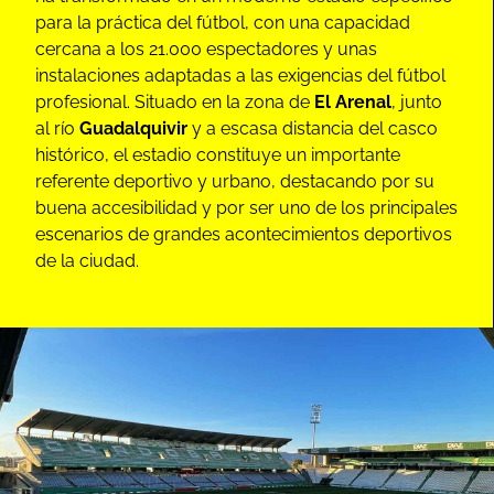
para la práctica del fútbol, con una capacidad
cercana a los 21.000 espectadores y unas
instalaciones adaptadas a las exigencias del fútbol
profesional. Situado en la zona de
El Arenal
, junto
al río
Guadalquivir
y a escasa distancia del casco
histórico, el estadio constituye un importante
referente deportivo y urbano, destacando por su
buena accesibilidad y por ser uno de los principales
escenarios de grandes acontecimientos deportivos
de la ciudad.