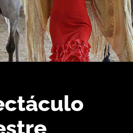
ectáculo
estre