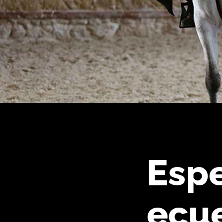
Esp
ecu