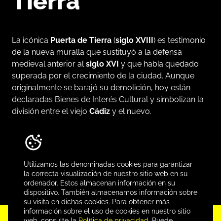
Tierra
La icónica
Puerta de Tierra
(
siglo XVIII
) es testimonio
de la nueva muralla que sustituyó a la defensa
medieval anterior al
siglo XVI
y que había quedado
superada por el crecimiento de la ciudad. Aunque
originalmente se barajó su demolición, hoy están
declaradas Bienes de Interés Cultural y simbolizan la
división entre el viejo
Cádiz
y el nuevo.
La portada de mármol situada en el centro fue
diseñada por José Barnola en 1756 como retablo
religioso. Durante el carnaval, la fortificación es
Utilizamos las denominadas cookies para garantizar
coronada por estatuas del dios Momo y la bruja Piti.
la correcta visualización de nuestro sitio web en su
ordenador. Estos almacenan información en su
dispositivo. También almacenamos información sobre
su visita en dichas cookies. Para obtener más
información sobre el uso de cookies en nuestro sitio
web, consulte la
Política de privacidad
. Puede