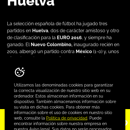
Huelva
La selección española de fútbol ha jugado tres
partidos en
Huelva
, dos de carácter amistoso y otro
de clasificación para la
EURO 2016
, y siempre ha
ganado.
El
Nuevo Colombino,
inaugurado recién en
2001, albergó un partido contra
México
(1-0) y, unos
años después, en 2008, fue escenario de un
encuentro de preparación contra
Perú
(2-
1).
Finalmente, en 2014, albergó un
España-
Bielorrusia
(3-0) de la cuarta jornada clasificatoria
Utilizamos las denominadas cookies para garantizar
para
Francia 2016
.
la correcta visualización de nuestro sitio web en su
ordenador. Estos almacenan información en su
dispositivo. También almacenamos información sobre
su visita en dichas cookies. Para obtener más
información sobre el uso de cookies en nuestro sitio
web, consulte la
Política de privacidad
. Puede
Conoce más, descarga
encontrar información sobre nuestra empresa en
nuestra Aviso legal. Sus datos no serán procesados