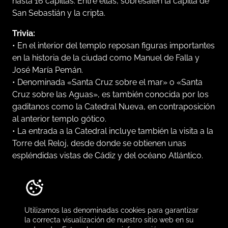
hasta 16 capillas. Entre ellas, sobresalen la capilla de
San Sebastián y la cripta.
Trivia:
• En el interior del templo reposan figuras importantes
en la historia de la ciudad como Manuel de Falla y
José María Pemán.
• Denominada «Santa Cruz sobre el mar» o «Santa
Cruz sobre las Aguas», es también conocida por los
gaditanos como la Catedral Nueva, en contraposición
al anterior templo gótico.
• La entrada a la Catedral incluye también la visita a la
Torre del Reloj, desde donde se obtienen unas
espléndidas vistas de Cádiz y del océano Atlántico.
Horario:
lunes a sábado, de 9.30 a 20.30 horas.
Domingo, de 13.30 a 20.30 horas.
Precio:
8€. Pensionistas, 7€. Reducida, 6€
Utilizamos las denominadas cookies para garantizar
Web:
www.catedraldecadiz.com
la correcta visualización de nuestro sitio web en su